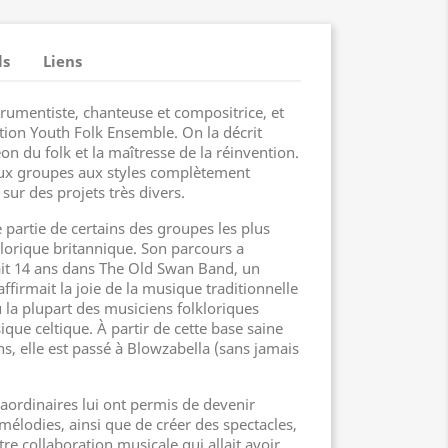
ls
Liens
trumentiste, chanteuse et compositrice, et
ation Youth Folk Ensemble. On la décrit
 du folk et la maîtresse de la réinvention.
ux groupes aux styles complètement
sur des projets très divers.
e partie de certains des groupes les plus
klorique britannique. Son parcours a
t 14 ans dans The Old Swan Band, un
ffirmait la joie de la musique traditionnelle
 la plupart des musiciens folkloriques
ique celtique. À partir de cette base saine
s, elle est passé à Blowzabella (sans jamais
aordinaires lui ont permis de devenir
mélodies, ainsi que de créer des spectacles,
re collaboration musicale qui allait avoir