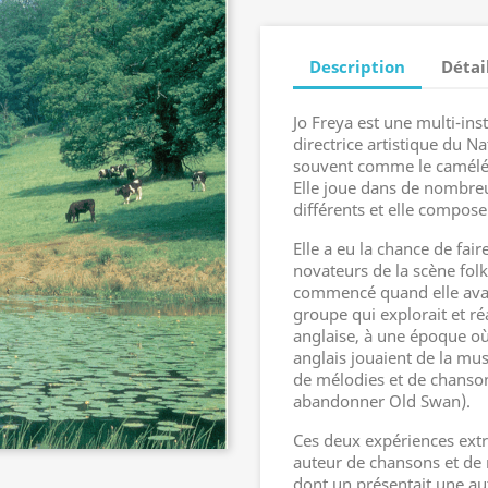
Description
Détai
Jo Freya est une multi-ins
directrice artistique du N
souvent comme le caméléon
Elle joue dans de nombre
différents et elle compose 
Elle a eu la chance de fair
novateurs de la scène fol
commencé quand elle avai
groupe qui explorait et réa
anglaise, à une époque où
anglais jouaient de la mus
de mélodies et de chanson
abandonner Old Swan).
Ces deux expériences extr
auteur de chansons et de 
dont un présentait une aut