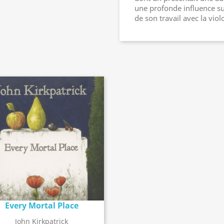
une profonde influence sur
de son travail avec la vio
Every Mortal Place
Détail de l'album
search
John Kirkpatrick