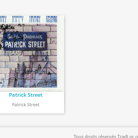
Patrick Street
Détail de l'album
search
Patrick Street
Tous droits réservés TradLor.