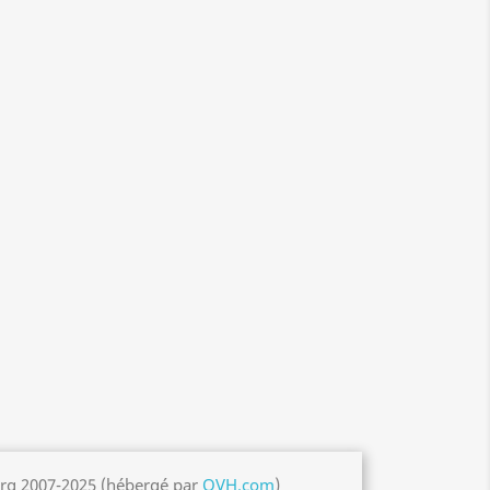
org 2007-2025 (hébergé par
OVH.com
)