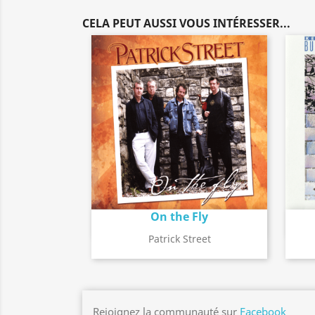
CELA PEUT AUSSI VOUS INTÉRESSER...
On the Fly
Détail de l'album
search
Patrick Street
Rejoignez la communauté sur
Facebook