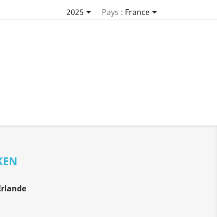


2025
Pays :
France
KEN
Irlande