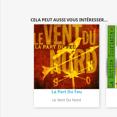
CELA PEUT AUSSI VOUS INTÉRESSER...
La Part Du Feu
Détail de l'album
search
Le Vent Du Nord