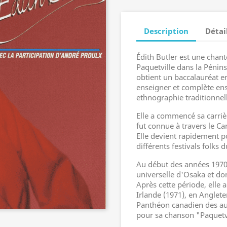
Description
Détai
Édith Butler est une chan
Paquetville dans la Pénin
obtient un baccalauréat en
enseigner et complète ensu
ethnographie traditionnell
Elle a commencé sa carriè
fut connue à travers le Ca
Elle devient rapidement po
différents festivals folks
Au début des années 1970,
universelle d'Osaka et do
Après cette période, elle
Irlande (1971), en Angleter
Panthéon canadien des au
pour sa chanson "Paquetvi