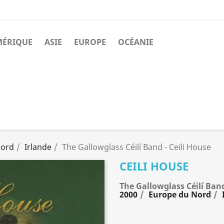
MÉRIQUE
ASIE
EUROPE
OCÉANIE
Nord
Irlande
The Gallowglass Céilí Band - Ceili House
CEILI HOUSE
The Gallowglass Céilí Ban
2000
Europe du Nord