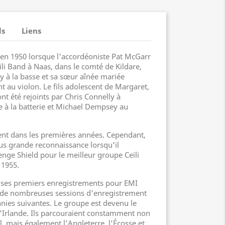
ls
Liens
n 1950 lorsque l'accordéoniste Pat McGarr
li Band à Naas, dans le comté de Kildare,
y à la basse et sa sœur aînée mariée
au violon. Le fils adolescent de Margaret,
ont été rejoints par Chris Connelly à
 à la batterie et Michael Dempsey au
ent dans les premières années. Cependant,
us grande reconnaissance lorsqu'il
nge Shield pour le meilleur groupe Ceili
 1955.
e ses premiers enregistrements pour EMI
t de nombreuses sessions d'enregistrement
nies suivantes. Le groupe est devenu le
d'Irlande. Ils parcouraient constamment non
l, mais également l’Angleterre, l’Écosse et