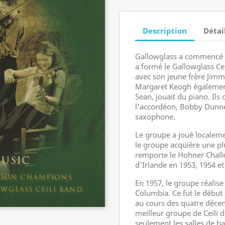
Description
Détai
Gallowglass a commencé e
a formé le Gallowglass Cei
avec son jeune frère Jimm
Margaret Keogh également 
Sean, jouait du piano. Ils 
l'accordéon, Bobby Dunne
saxophone.
Le groupe a joué localem
le groupe acquière une pl
remporte le Hohner Challe
d'Irlande en 1953, 1954 et
En 1957, le groupe réalis
Columbia. Ce fut le débu
au cours des quatre décen
meilleur groupe de Ceili 
seulement les salles de ba