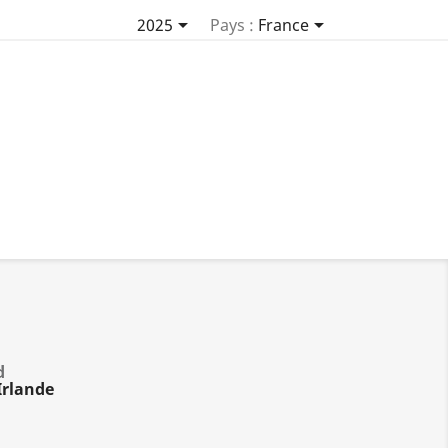


2025
Pays :
France
d
Irlande