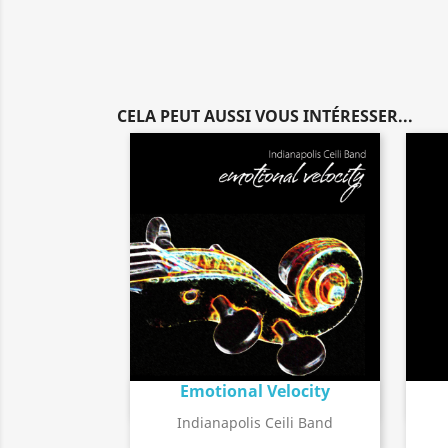
CELA PEUT AUSSI VOUS INTÉRESSER...
Emotional Velocity
Détail de l'album
search
Indianapolis Ceili Band