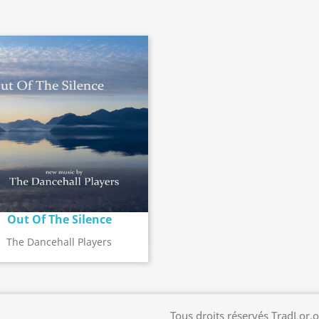
Out Of The Silence
Détail de l'album
search
The Dancehall Players
Tous droits réservés TradLor.