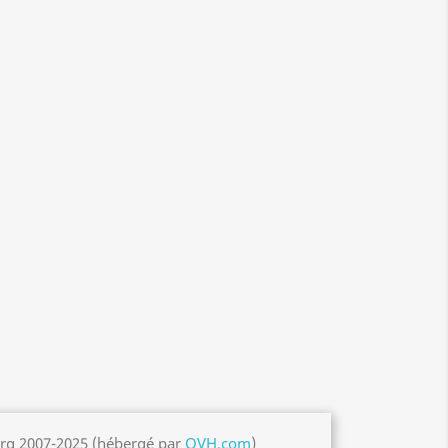
org 2007-2025 (hébergé par
OVH.com
)