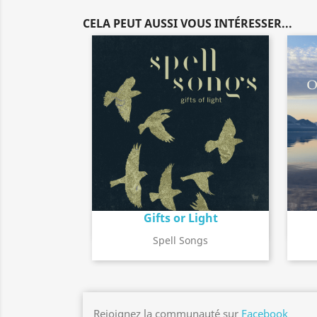
CELA PEUT AUSSI VOUS INTÉRESSER...
Gifts or Light
Détail de l'album
search
Spell Songs
Rejoignez la communauté sur
Facebook