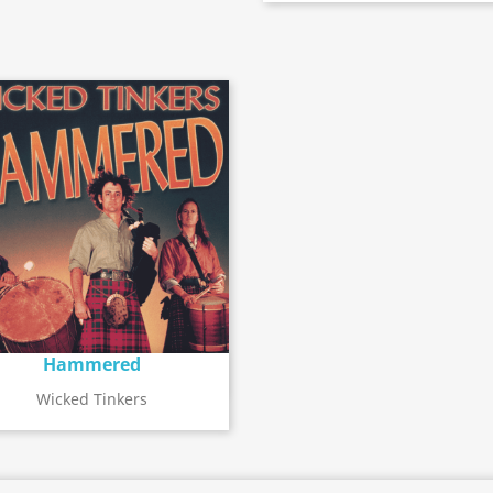
Hammered
Détail de l'album
search
Wicked Tinkers