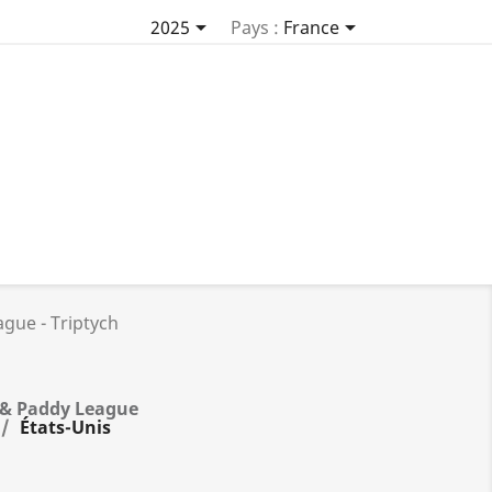


2025
Pays :
France
ague - Triptych
n & Paddy League
États-Unis