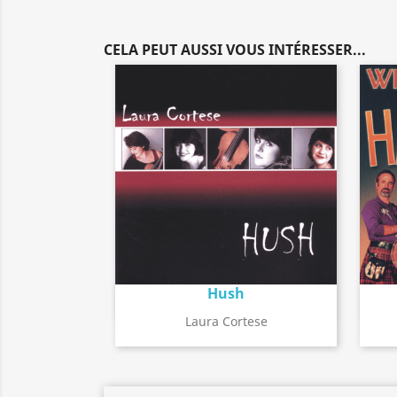
CELA PEUT AUSSI VOUS INTÉRESSER...
Hush
Détail de l'album
search
Laura Cortese