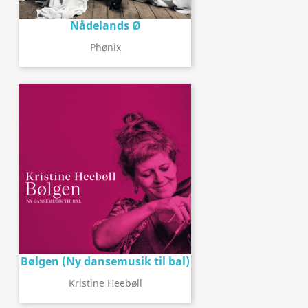
Nådelands Ø
Phønix
Bølgen (Ny dansemusik til bal)
Kristine Heebøll