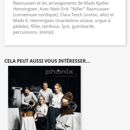
Rasmussen et les arrangements de Mads Kjoller
Henningsen. Avec Niels Erik "Niller" Rasmussen
(cornemuse nordique), Clara Tesch (violon, alto) et
Mads K. Henningsen (mandoline octave, orgue à
pédales, flûte, tambour, lyre, guimbarde,
percussions, stomp).
CELA PEUT AUSSI VOUS INTÉRESSER...