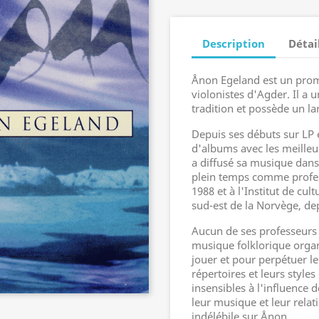
Description
Détai
Ånon Egeland est un promo
violonistes d'Agder. Il a 
tradition et possède un l
Depuis ses débuts sur LP e
d'albums avec les meilleu
a diffusé sa musique dans 
plein temps comme profes
1988 et à l'Institut de cu
sud-est de la Norvège, de
Aucun de ses professeurs 
musique folklorique organi
jouer et pour perpétuer l
répertoires et leurs style
insensibles à l'influence d
leur musique et leur relat
indélébile sur Ånon.