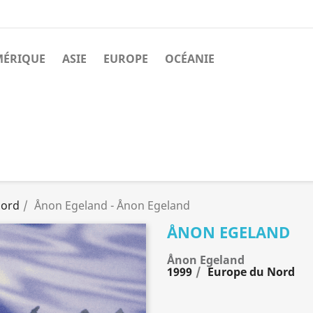
MÉRIQUE
ASIE
EUROPE
OCÉANIE
Nord
Ånon Egeland - Ånon Egeland
ÅNON EGELAND
Ånon Egeland
1999
Europe du Nord