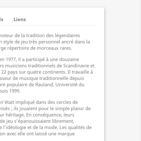
ls
Liens
teur de la tradition des légendaires
un style de jeu très personnel ancré dans la
arge répertoire de morceaux rares.
n 1977, il a participé à une douzaine
rs musiciens traditionnels de Scandinavie et
22 pays sur quatre continents. Il travaille à
seur de musique traditionnelle depuis
lture populaire de Rauland, Université du
puis 1999.
n'était impliqué dans des cercles de
sés ; ils jouaient pour le simple plaisir de
eur héritage. En conséquence, leurs
s de jeu s'épanouissaient librement,
e l'idéologie et de la mode. Les qualités de
ion avec elle ont laissé une marque