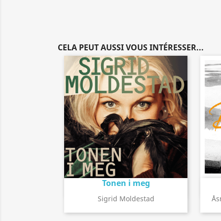
CELA PEUT AUSSI VOUS INTÉRESSER...
Tonen i meg
Détail de l'album
search
Sigrid Moldestad
Ås