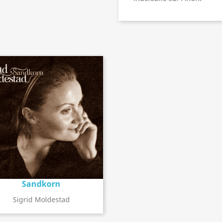
Sandkorn
Détail de l'album
search
Sigrid Moldestad