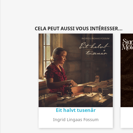
CELA PEUT AUSSI VOUS INTÉRESSER...
Eit halvt tusenår
Détail de l'album
search
Ingrid Lingaas Fossum