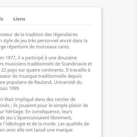
ls
Liens
teur de la tradition des légendaires
un style de jeu très personnel ancré dans la
arge répertoire de morceaux rares.
n 1977, il a participé à une douzaine
rs musiciens traditionnels de Scandinavie et
22 pays sur quatre continents. Il travaille à
seur de musique traditionnelle depuis
lture populaire de Rauland, Université du
puis 1999.
n'était impliqué dans des cercles de
sés ; ils jouaient pour le simple plaisir de
eur héritage. En conséquence, leurs
s de jeu s'épanouissaient librement,
e l'idéologie et de la mode. Les qualités de
ion avec elle ont laissé une marque