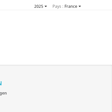


2025
Pays :
France
N
igen