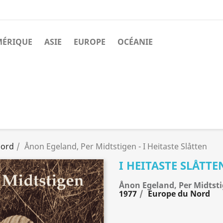
MÉRIQUE
ASIE
EUROPE
OCÉANIE
Nord
Ånon Egeland, Per Midtstigen - I Heitaste Slåtten
I HEITASTE SLÅTTE
Ånon Egeland, Per Midtst
1977
Europe du Nord