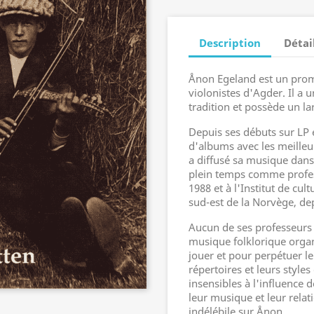
Description
Détai
Ånon Egeland est un promo
violonistes d'Agder. Il a 
tradition et possède un l
Depuis ses débuts sur LP e
d'albums avec les meilleu
a diffusé sa musique dans 
plein temps comme profes
1988 et à l'Institut de cu
sud-est de la Norvège, de
Aucun de ses professeurs 
musique folklorique organi
jouer et pour perpétuer l
répertoires et leurs style
insensibles à l'influence d
leur musique et leur relat
indélébile sur Ånon.