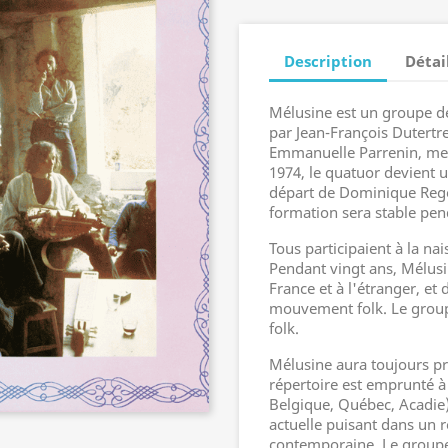
Description
Détai
Mélusine est un groupe d
par Jean-François Dutertr
Emmanuelle Parrenin, mem
1974, le quatuor devient u
départ de Dominique Rege
formation sera stable pe
Tous participaient à la n
Pendant vingt ans, Mélusi
France et à l'étranger, et
mouvement folk. Le groupe
folk.
Mélusine aura toujours p
répertoire est emprunté à 
Belgique, Québec, Acadie
actuelle puisant dans un r
contemporaine. Le groupe 