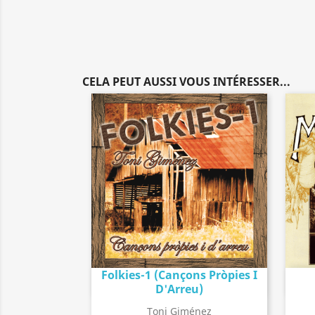
CELA PEUT AUSSI VOUS INTÉRESSER...
Folkies-1 (Cançons Pròpies I
Détail de l'album
search
D'Arreu)
Toni Giménez