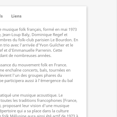
ls
Liens
e musique folk français, formé en mai 1973
e, Jean-Loup Baly, Dominique Regef et
bres du folk-club parisien Le Bourdon. En
n trio avec l'arrivée d'Yvon Guilcher et le
f et d'Emmanuelle Parrenin. Cette
ndant de nombreuses années.
aissance du mouvement folk en France.
ne enchaîne concerts, bals, tournées en
 devient l’un des groupes phares du
 participera aussi à l’émergence du bal
ratiqué une musique acoustique. Le
toutes les traditions francophones (France,
), proposant leur vision d'une musique
épertoire qui a sa place dans la culture
folk Mélusine aura ainsi été actif de 1973 à