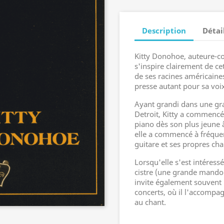
Description
Détai
Kitty Donohoe, auteure-co
s'inspire clairement de cet
de ses racines américaines,
presse autant pour sa voix
Ayant grandi dans une gran
Detroit, Kitty a commenc
piano dès son plus jeune â
elle a commencé à fréquent
guitare et ses propres ch
Lorsqu'elle s'est intéress
cistre (une grande mandolin
invite également souvent 
concerts, où il l'accompag
au chant.