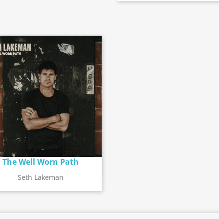
The Well Worn Path
Détail de l'album
search
Seth Lakeman