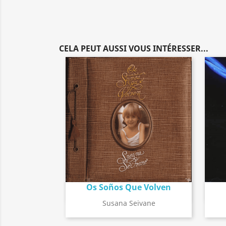
CELA PEUT AUSSI VOUS INTÉRESSER...
Os Soños Que Volven
Détail de l'album
search
Susana Seivane