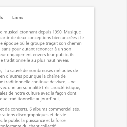
ls
Liens
le musical étonnant depuis 1990. Musique
partir de deux conceptions bien ancrées : le
ne époque où le groupe traçait son chemin
, sans pour autant renoncer à un son
 leur engagement envers leur public, ils
e traditionnelle au plus haut niveau.
re, il a sauvé de nombreuses mélodies de
ien d’autres pour que la chaîne de
e traditionnelle continue de vivre. Une
avec une personnalité très caractéristique,
cales de notre culture avec la façon dont
ue traditionnelle aujourd'hui.
et de concerts, 6 albums commercialisés,
orations discographiques et de vie
le public la puissance et la force
onfortante du chant collectif.