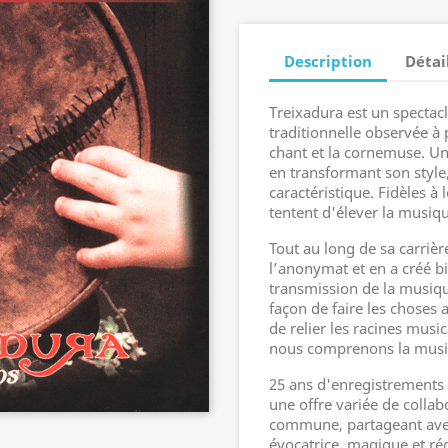
Description
Détai
Treixadura est un spectac
traditionnelle observée à 
chant et la cornemuse. U
en transformant son style
caractéristique. Fidèles à
tentent d'élever la musiqu
Tout au long de sa carriè
l’anonymat et en a créé b
transmission de la musiqu
façon de faire les choses 
de relier les racines musi
nous comprenons la musiq
25 ans d'enregistrements 
une offre variée de collab
commune, partageant avec 
évocatrice, magique et réc