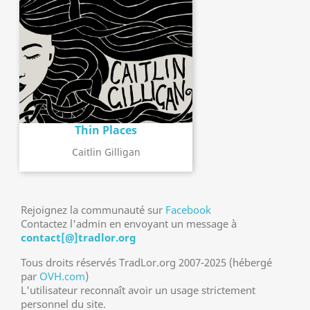
Thin Places
Caitlin Gilligan
Rejoignez la communauté sur
Facebook
Contactez l'admin en envoyant un message à
contact[@]tradlor.org
Tous droits réservés TradLor.org 2007-2025 (hébergé
par
OVH.com
)
L'utilisateur reconnaît avoir un usage strictement
personnel du site.