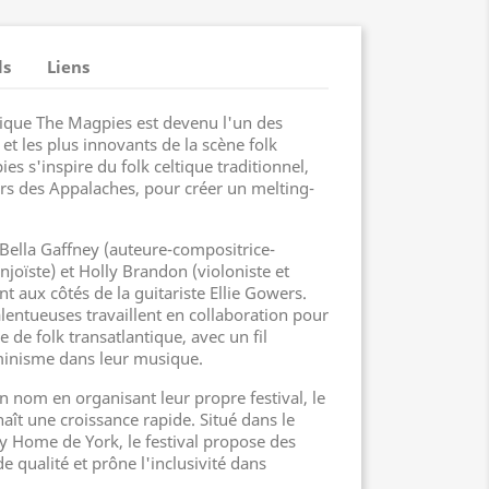
ls
Liens
tique The Magpies est devenu l'un des
 et les plus innovants de la scène folk
s s'inspire du folk celtique traditionnel,
ers des Appalaches, pour créer un melting-
Bella Gaffney (auteure-compositrice-
anjoïste) et Holly Brandon (violoniste et
t aux côtés de la guitariste Ellie Gowers.
lentueuses travaillent en collaboration pour
 de folk transatlantique, avec un fil
minisme dans leur musique.
n nom en organisant leur propre festival, le
aît une croissance rapide. Situé dans le
ly Home de York, le festival propose des
qualité et prône l'inclusivité dans