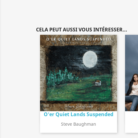
CELA PEUT AUSSI VOUS INTÉRESSER...
O'er Quiet Lands Suspended
Détail de l'album
search
Steve Baughman