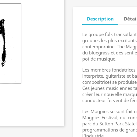
Description
Détai
Le groupe folk transatlan
groupes les plus excitants
contemporaine. The Magpie
du bluegrass et des senti
pot de musique.
Les membres fondatrices 
interprète, guitariste et b
compositrice) se produisen
Ces jeunes musiciennes ta
créer leur nouvelle marque
conducteur fervent de fé
Les Magpies se sont fait u
Magpies Festival, qui conn
parc du Sutton Park State
programmations de grande 
l'industrie.