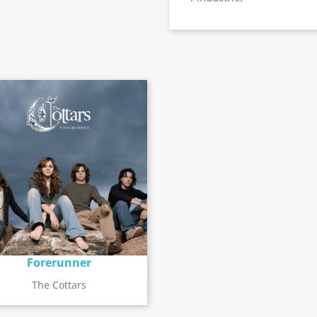
Forerunner
Détail de l'album
search
The Cottars