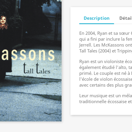
Description
Détai
En 2004, Ryan et sa sœur
qui a fini par inclure la 
Jerrell. Les McKassons ont
Tall Tales (2004) et Tripp
Ryan est un violoniste é
également étudié l'alto, ta
primé. Le couple est né à 
l'école de violon écossais
avec certains des plus g
Leur musique est un mél
traditionnelle écossaise 