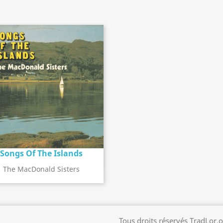
Songs Of The Islands
Détail de l'album
search
The MacDonald Sisters
Tous droits réservés TradLor.