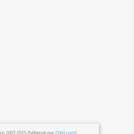
org 2007-2025 (hébergé par
OVH.com
)