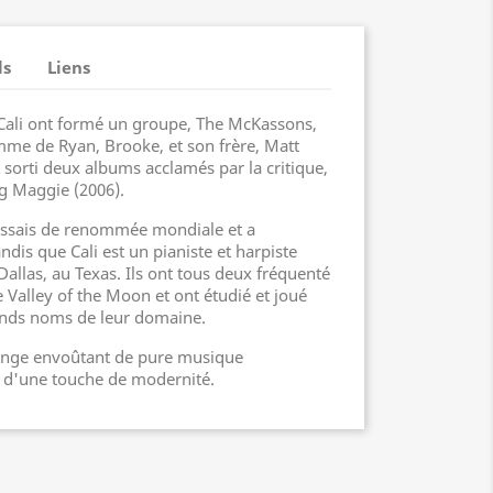
ls
Liens
 Cali ont formé un groupe, The McKassons,
femme de Ryan, Brooke, et son frère, Matt
 sorti deux albums acclamés par la critique,
ing Maggie (2006).
cossais de renommée mondiale et a
ndis que Cali est un pianiste et harpiste
Dallas, au Texas. Ils ont tous deux fréquenté
e Valley of the Moon et ont étudié et joué
rands noms de leur domaine.
ange envoûtant de pure musique
et d'une touche de modernité.