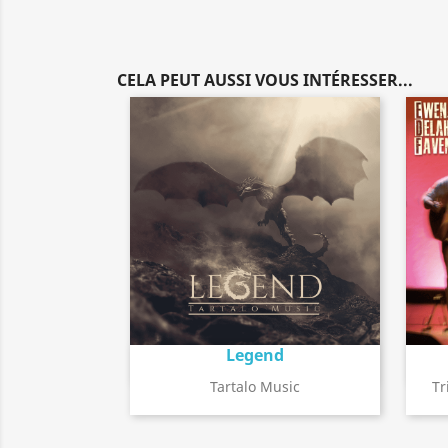
CELA PEUT AUSSI VOUS INTÉRESSER...
Legend
Détail de l'album
search
Tartalo Music
Tr