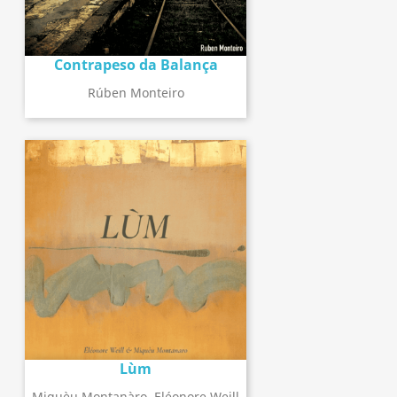
Contrapeso da Balança
Rúben Monteiro
Lùm
Miquèu Montanàro, Eléonore Weill