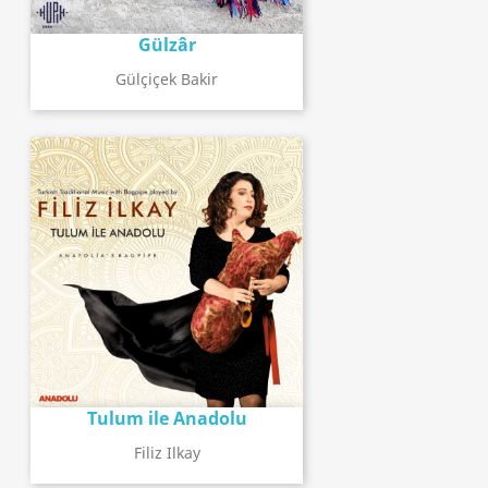
Gülzâr
Gülçiçek Bakir
Tulum ile Anadolu
Filiz Ilkay