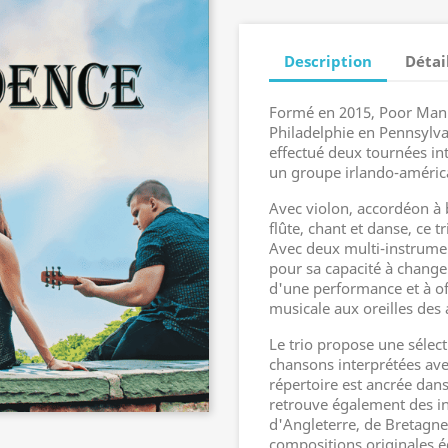
Description
Détai
Formé en 2015, Poor Man's
Philadelphie en Pennsylvan
effectué deux tournées in
un groupe irlando-américa
Avec violon, accordéon à b
flûte, chant et danse, ce 
Avec deux multi-instrume
pour sa capacité à change
d'une performance et à of
musicale aux oreilles des 
Le trio propose une sélec
chansons interprétées ave
répertoire est ancrée dans
retrouve également des i
d'Angleterre, de Bretagne 
compositions originales é