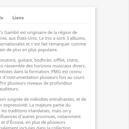
ls
Liens
 Gambit est originaire de la région de
ie, aux États-Unis. Le trio a sorti 3 albums,
ternationales et s'est fait remarquer comme
in de plus en plus populaire.
outons, guitare, bodhrán, sifflet, cistre,
trio rassemble des horizons musicaux divers.
ntistes dans la formation, PMG est connu
r d'instrumentation plusieurs fois au cours
frir plusieurs niveaux de profondeur
auditeurs.
tion soignée de mélodies entraînantes, et de
c expressivité. La majeure partie du
 les traditions irlandaises, mais on y
nfluences d'autres provinces, notamment
et d'Écosse, en plus de plusieurs
galement incluses dans la collection.