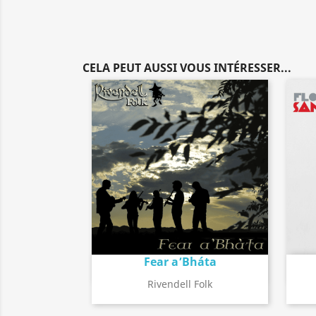
CELA PEUT AUSSI VOUS INTÉRESSER...
Fear a’Bháta
Détail de l'album
search
Rivendell Folk