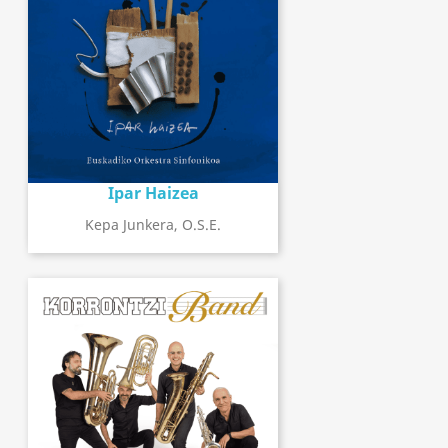
Ipar Haizea
Kepa Junkera, O.S.E.