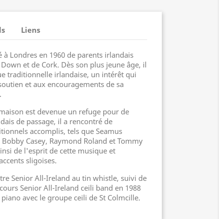
ls
Liens
é à Londres en 1960 de parents irlandais
 Down et de Cork. Dès son plus jeune âge, il
e traditionnelle irlandaise, un intérêt qui
 soutien et aux encouragements de sa
.
 maison est devenue un refuge pour de
ais de passage, il a rencontré de
tionnels accomplis, tels que Seamus
l, Bobby Casey, Raymond Roland et Tommy
nsi de l'esprit de cette musique et
ccents sligoises.
tre Senior All-Ireland au tin whistle, suivi de
cours Senior All-Ireland ceili band en 1988
 piano avec le groupe ceili de St Colmcille.