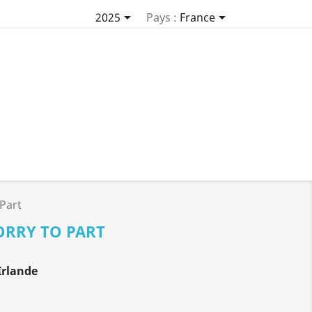


2025
Pays :
France
 Part
ORRY TO PART
Irlande