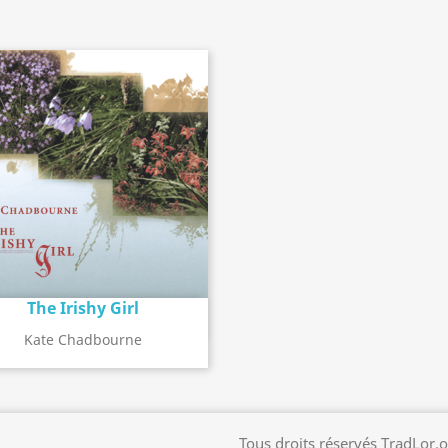
The Irishy Girl
Détail de l'album
search
Kate Chadbourne
Tous droits réservés TradLor.