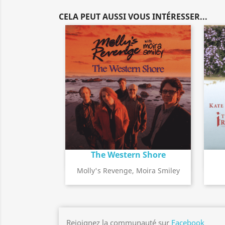
CELA PEUT AUSSI VOUS INTÉRESSER...
The Western Shore
Détail de l'album
search
Molly's Revenge, Moira Smiley
Rejoignez la communauté sur
Facebook