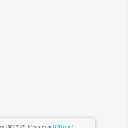
org 2007-2025 (hébergé par
OVH.com
)