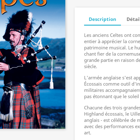
Description
Détai
Les anciens Celtes ont c
entier à apprécier la cor
patrimoine musical. Le h
chant fier de la cornemus
grande partie en raison d
siècle.
L'armée anglaise s'est ap
Écossais comme outil d'in
militaires accompagnaient 
pas étonnant que le soleil
Chacune des trois grandes
Highland écossais, le Uill
anglais - est célébrée de 
avec des performances ex
art.