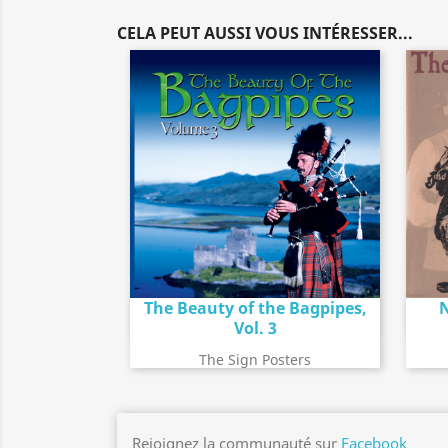
CELA PEUT AUSSI VOUS INTÉRESSER...
The Beauty of the Bagpipes,
N
Détail de l'album
search
Vol. 3
The Sign Posters
Rejoignez la communauté sur
Facebook