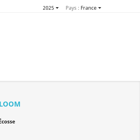


2025
Pays :
France
E LOOM
Écosse