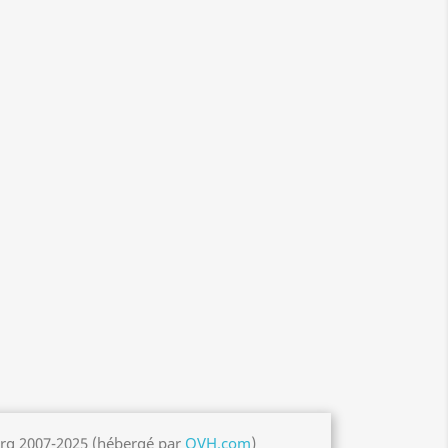
org 2007-2025 (hébergé par
OVH.com
)