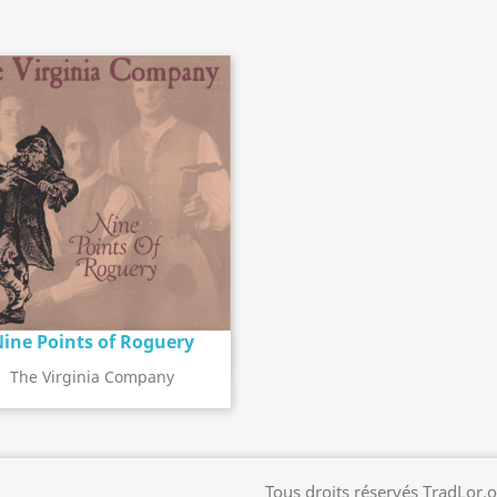
ine Points of Roguery
Détail de l'album
search
The Virginia Company
Tous droits réservés TradLor.