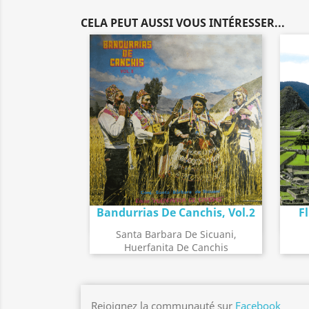
CELA PEUT AUSSI VOUS INTÉRESSER...
Bandurrias De Canchis, Vol.2
F
Détail de l'album
search
Santa Barbara De Sicuani,
Huerfanita De Canchis
Rejoignez la communauté sur
Facebook