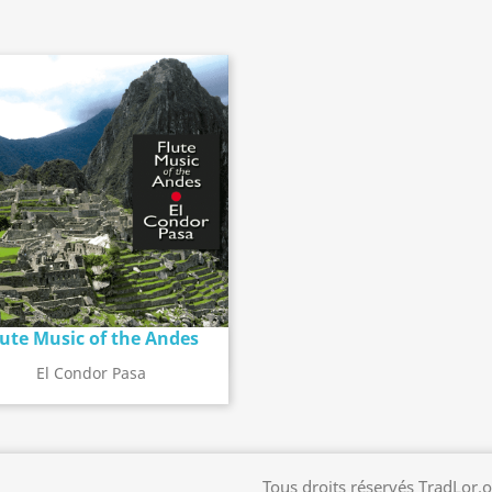
lute Music of the Andes
Détail de l'album
search
El Condor Pasa
Tous droits réservés TradLor.