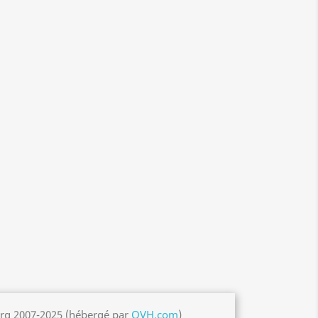
org 2007-2025 (hébergé par
OVH.com
)