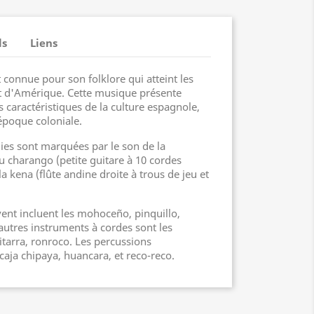
ls
Liens
 connue pour son folklore qui atteint les
et d'Amérique. Cette musique présente
aractéristiques de la culture espagnole,
époque coloniale.
ies sont marquées par le son de la
u charango (petite guitare à 10 cordes
a kena (flûte andine droite à trous de jeu et
vent incluent les mohoceño, pinquillo,
 autres instruments à cordes sont les
itarra, ronroco. Les percussions
ja chipaya, huancara, et reco-reco.