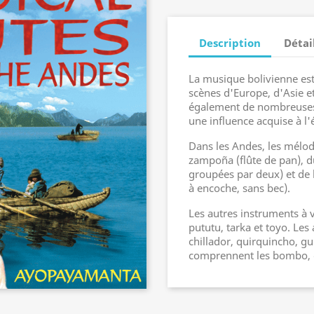
Description
Détai
La musique bolivienne est
scènes d'Europe, d'Asie 
également de nombreuses c
une influence acquise à l'
Dans les Andes, les mélod
zampoña (flûte de pan), d
groupées par deux) et de l
à encoche, sans bec).
Les autres instruments à 
pututu, tarka et toyo. Les
chillador, quirquincho, gu
comprennent les bombo, ca