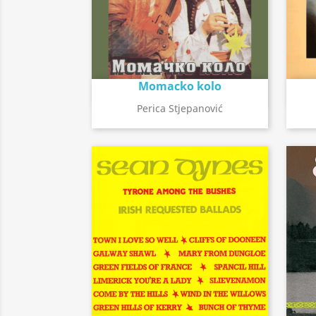
Momacko kolo
Détail de l'album
search
Perica Stjepanović