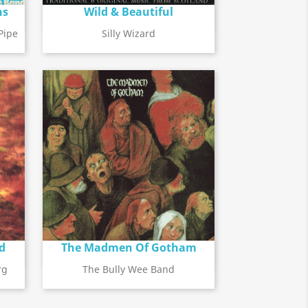
ns
Wild & Beautiful
Détail de l'album
search
Pipe
Silly Wizard
d
The Madmen Of Gotham
Détail de l'album
search
rg
The Bully Wee Band