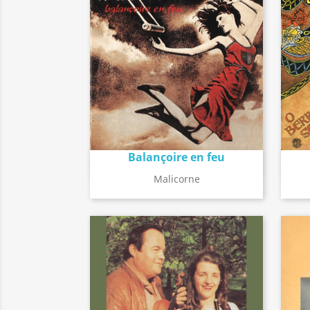
Balançoire en feu
Détail de l'album
search
Malicorne