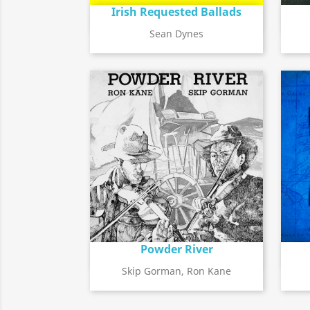
Irish Requested Ballads
Détail de l'album
search
Sean Dynes
Powder River
Détail de l'album
search
Skip Gorman, Ron Kane