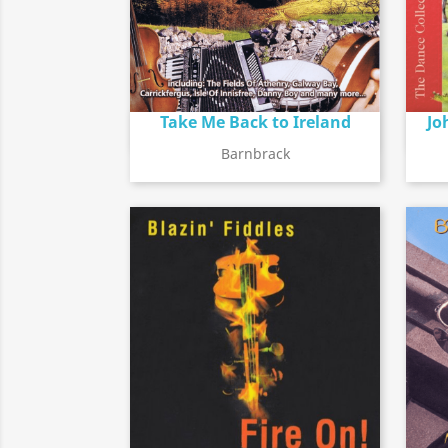
Take Me Back to Ireland
Jo
Détail de l'album
search
Barnbrack