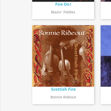
Fire On!
Détail de l'album
search
Blazin' Fiddles
Scottish Fire
Détail de l'album
search
Bonnie Rideout