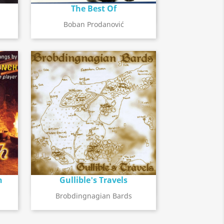
The Best Of
Détail de l'album
search
Boban Prodanović
h
Gullible's Travels
Détail de l'album
search
Brobdingnagian Bards