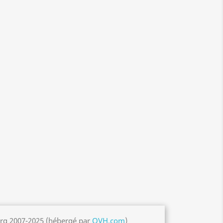
org 2007-2025 (hébergé par
OVH.com
)