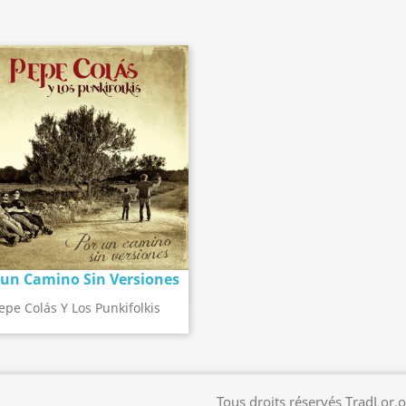
 un Camino Sin Versiones
Détail de l'album
search
epe Colás Y Los Punkifolkis
Tous droits réservés TradLor.