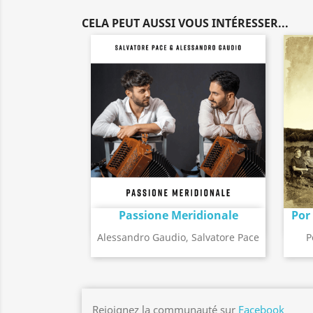
CELA PEUT AUSSI VOUS INTÉRESSER...
Passione Meridionale
Por
Détail de l'album
search
Alessandro Gaudio, Salvatore Pace
P
Rejoignez la communauté sur
Facebook