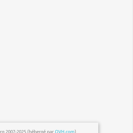
org 2007-2025 (hébergé par
OVH.com
)