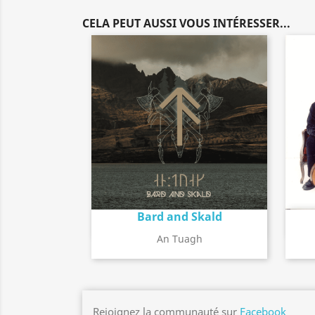
CELA PEUT AUSSI VOUS INTÉRESSER...
Bard and Skald
Détail de l'album
search
An Tuagh
Rejoignez la communauté sur
Facebook