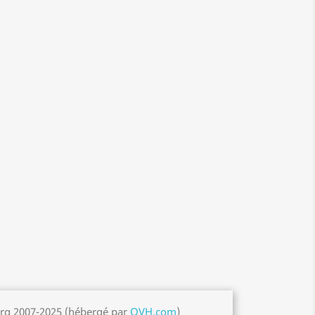
org 2007-2025 (hébergé par
OVH.com
)