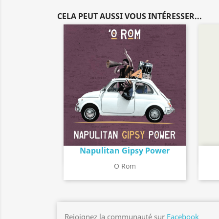
CELA PEUT AUSSI VOUS INTÉRESSER...
Napulitan Gipsy Power
Détail de l'album
search
O Rom
Rejoignez la communauté sur
Facebook