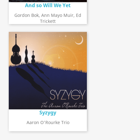
And so Will We Yet
Gordon Bok, Ann Mayo Muir, Ed
Trickett
Syzygy
Aaron O'Rourke Trio