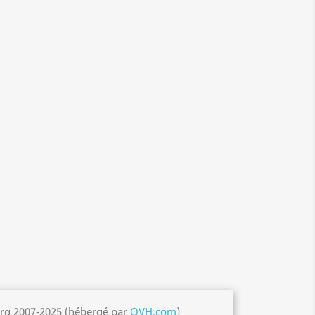
org 2007-2025 (hébergé par
OVH.com
)