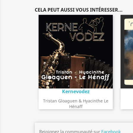
CELA PEUT AUSSI VOUS INTÉRESSER...
Kernevodez
Détail de l'album
search
Tristan Gloaguen & Hyacinthe Le
Hénaff
Rejoignez la communauté sur
Facebook