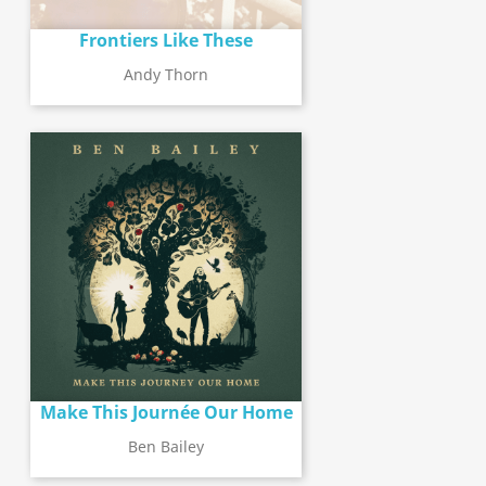
Frontiers Like These
Andy Thorn
Make This Journée Our Home
Ben Bailey