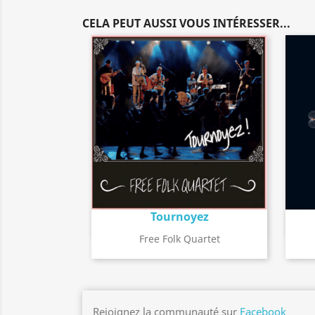
CELA PEUT AUSSI VOUS INTÉRESSER...
Tournoyez
Détail de l'album
search
Free Folk Quartet
Rejoignez la communauté sur
Facebook