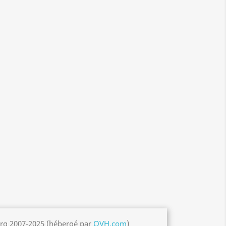
org 2007-2025 (hébergé par
OVH.com
)