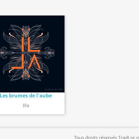
Les brumes de l'aube
Détail de l'album
search
Illa
Tous droits réservés TradLor.