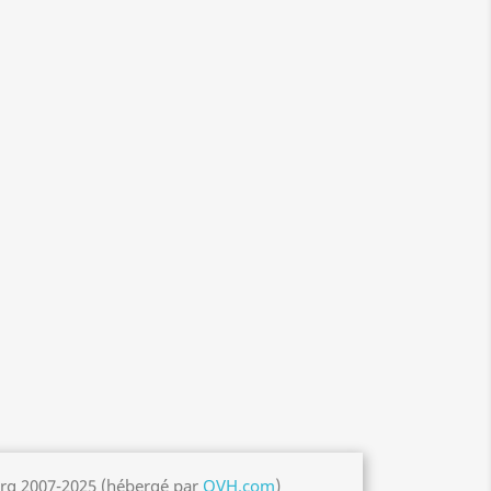
org 2007-2025 (hébergé par
OVH.com
)