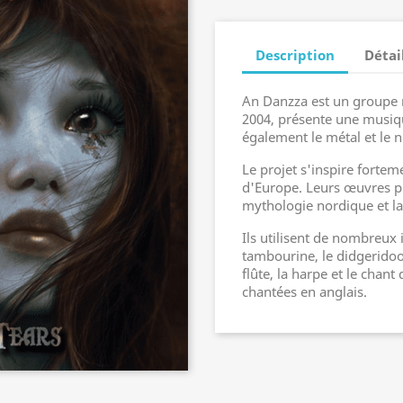
Description
Détai
An Danzza est un groupe n
2004, présente une musiq
également le métal et le 
Le projet s'inspire forte
d'Europe. Leurs œuvres pr
mythologie nordique et la
Ils utilisent de nombreux 
tambourine, le didgeridoo,
flûte, la harpe et le chan
chantées en anglais.