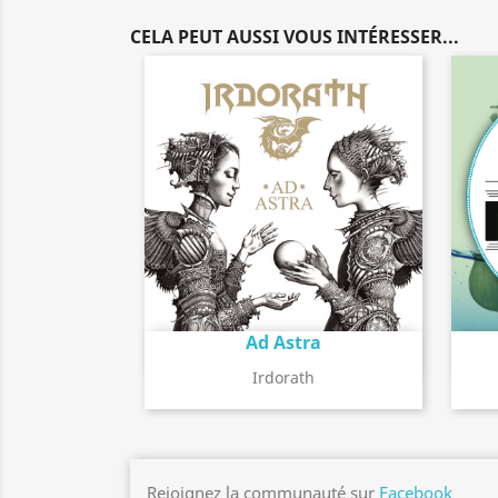
CELA PEUT AUSSI VOUS INTÉRESSER...
Ad Astra
Détail de l'album
search
Irdorath
Rejoignez la communauté sur
Facebook