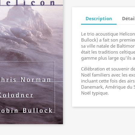
Description
Détai
Le trio acoustique Helico
Bullock) a fait son premi
sa ville natale de Baltimo
était les traditions celtiqu
gamme plus large qu'ils al
Célébration et souvenir d
Noël familiers avec les ex
incluant cette fois des air
Danemark, Amérique du Su
Noël typique.