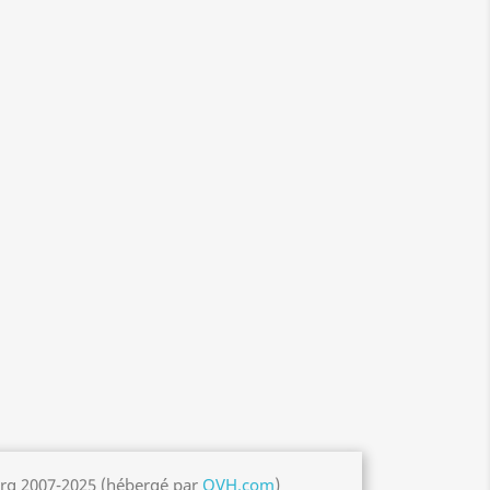
org 2007-2025 (hébergé par
OVH.com
)