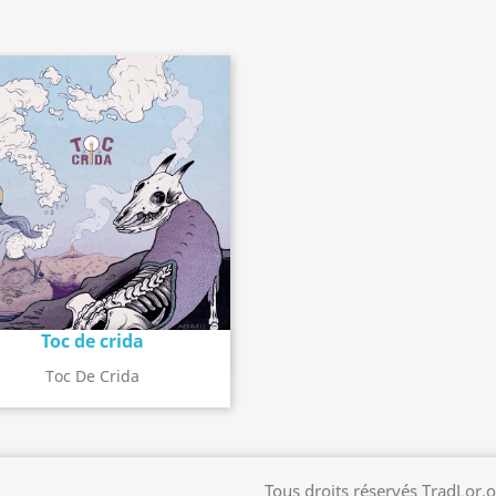
Toc de crida
Détail de l'album
search
Toc De Crida
Tous droits réservés TradLor.