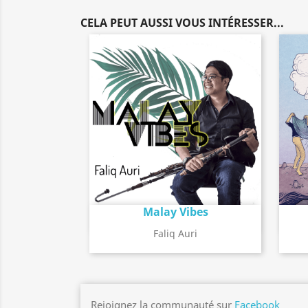
CELA PEUT AUSSI VOUS INTÉRESSER...
Malay Vibes
Détail de l'album
search
Faliq Auri
Rejoignez la communauté sur
Facebook