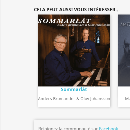
CELA PEUT AUSSI VOUS INTÉRESSER...
Sommarlåt
Détail de l'album
search
Anders Bromander & Olov Johansson
Ma
Rejoignez la communauté sur
Facebook