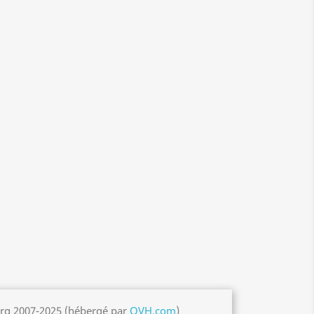
org 2007-2025 (hébergé par
OVH.com
)