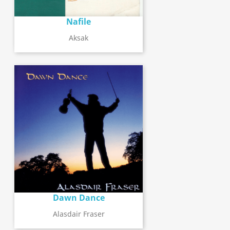
Nafile
Aksak
Dawn Dance
Alasdair Fraser