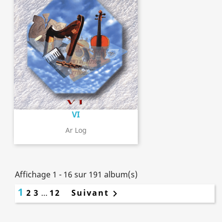
VI
Ar Log
Affichage 1 - 16 sur 191 album(s)
1
2
3
…
12
Suivant
