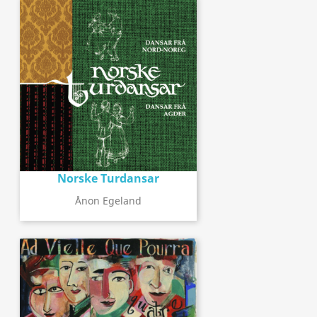
Norske Turdansar
Ånon Egeland