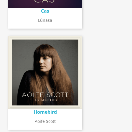
Cas
Lúnasa
Homebird
Aoife Scott