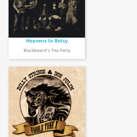
Heavens to Betsy
Blackbeard's Tea Party