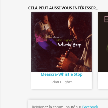
CELA PEUT AUSSI VOUS INTÉRESSER...
Meascra-Whistle Stop
Détail de l'album
search
Brian Hughes
Rejoignez la communauté sur
Facebook