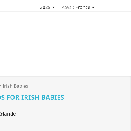


2025
Pays :
France
r Irish Babies
S FOR IRISH BABIES
Irlande