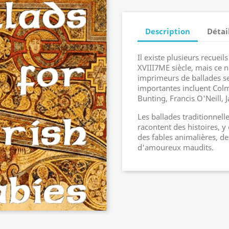
Description
Détai
Il existe plusieurs recuei
XVIII7ME siècle, mais ce n
imprimeurs de ballades se 
importantes incluent Col
Bunting, Francis O'Neill,
Les ballades traditionnell
racontent des histoires, y
des fables animalières, des
d'amoureux maudits.