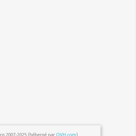
org 2007-2025 (hébergé par
OVH.com
)