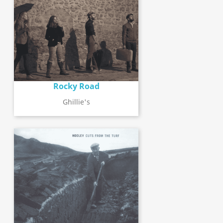
Rocky Road
Ghillie's