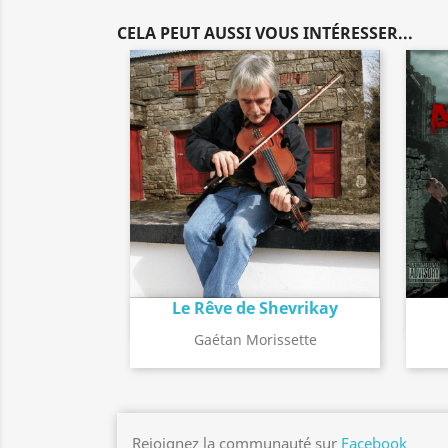
CELA PEUT AUSSI VOUS INTÉRESSER...
Le Rêve de Shevrikay
Détail de l'album
search
Gaétan Morissette
Rejoignez la communauté sur
Facebook