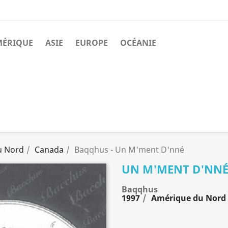
MÉRIQUE
ASIE
EUROPE
OCÉANIE
u Nord
Canada
Baqqhus - Un M'ment D'nné
UN M'MENT D'NN
Baqqhus
1997
Amérique du Nord