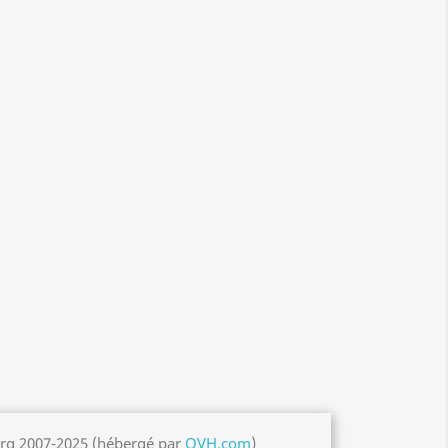
org 2007-2025 (hébergé par
OVH.com
)