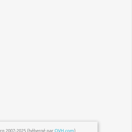
org 2007-2025 (hébergé par
OVH.com
)