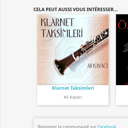
CELA PEUT AUSSI VOUS INTÉRESSER...
Klarnet Taksimleri
Détail de l'album
search
Ali Kayaci
Rejoignez la communauté sur
Facebook