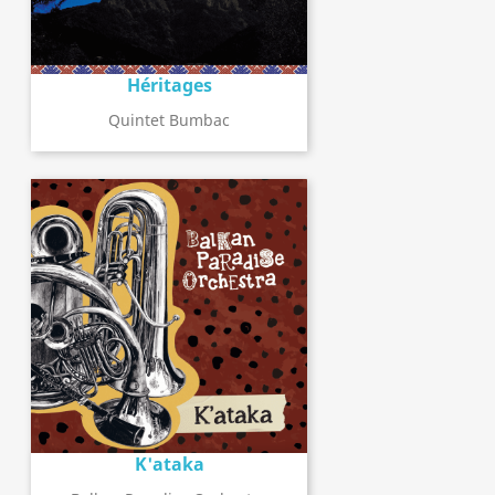
Héritages
Quintet Bumbac
K'ataka