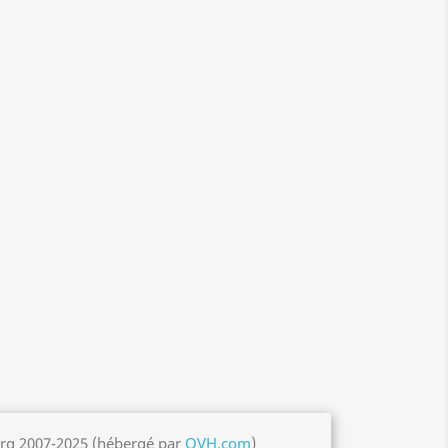
org 2007-2025 (hébergé par
OVH.com
)