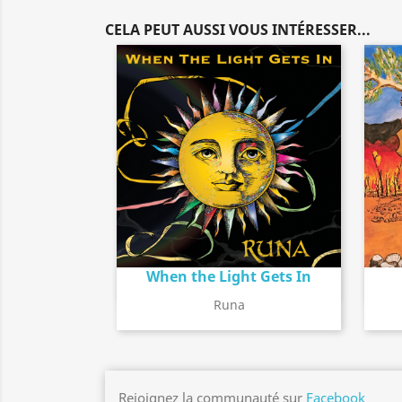
CELA PEUT AUSSI VOUS INTÉRESSER...
When the Light Gets In
Détail de l'album
search
Runa
Rejoignez la communauté sur
Facebook