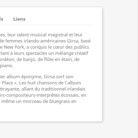
ls
Liens
s, leur talent musical magistral et leur
de femmes irlando-américaines Girsa, basé
 de New York, a conquis le cœur des publics
ant à leurs spectacles un mélange créatif
ordéon, de banjo, de flûte en étain, de
 piano.
ier album éponyme, Girsa sort son
Place ». Les huit chansons de l'album
trayante, allant du traditionnel irlandais
urs-compositeurs-interprètes écossais, en
et même un morceau de bluegrass en