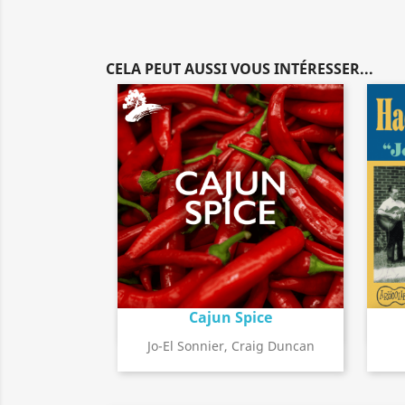
CELA PEUT AUSSI VOUS INTÉRESSER...
Cajun Spice
Détail de l'album
search
Jo-El Sonnier, Craig Duncan