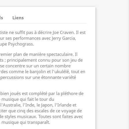
ls
Liens
te ne suffit pas à décrire Joe Craven. Il est
r ses performances avec Jerry Garcia,
upe Psychograss.
premier plan de manière spectaculaire. Il
ts ; principalement connu pour son jeu de
l se concentre sur un certain nombre
des comme le banjolin et l'ukulélé, tout en
s percussions sur une étonnante variété
ien joués est complété par la pléthore de
e musique qui fait le tour du
ustralie, l'Inde, le Japon, l'Irlande et
citer que cinq des escales de ce voyage de
e styles musicaux. Toutes sont faites avec
 musique qui transparaît.