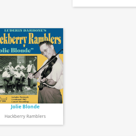
Jolie Blonde
Détail de l'album
search
Hackberry Ramblers