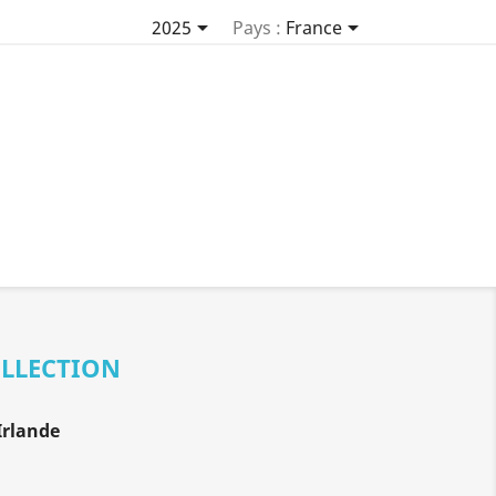


2025
Pays :
France
OLLECTION
Irlande