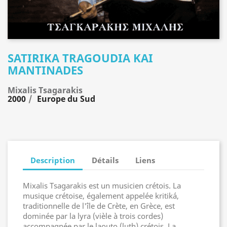
SATIRIKA TRAGOUDIA KAI
MANTINADES
Mixalis Tsagarakis
2000
Europe du Sud
Description
Détails
Liens
Mixalis Tsagarakis est un musicien crétois. La
musique crétoise, également appelée kritiká,
traditionnelle de l'île de Crète, en Grèce, est
dominée par la lyra (vièle à trois cordes)
accompagnée par le laouto (luth) crétois. La