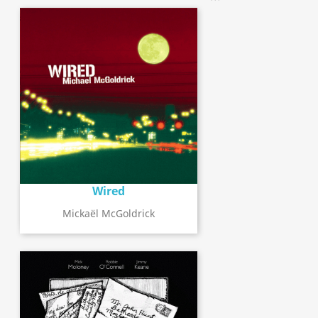
Wired
Mickaël McGoldrick